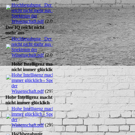
Hochbegabung_ Der IQ
reicht nicht mehr aus -
Spektrum der
Wissenschaft.pdf
(2.09MB)
Der IQ reicht nicht
mehr aus
Hochbegabung_ Der IQ
reicht nicht mehr aus -
Spektrum der
Wissenschaft.pdf
(2.09MB)
Hohe Intelligenz macht
nicht immer glücklich
Hohe Intelligenz macht nicht
immer glücklich - Spektrum
der
Wissenschaft.pdf
(297.01KB)
Hohe Intelligenz macht
nicht immer glücklich
Hohe Intelligenz macht nicht
immer glücklich - Spektrum
der
Wissenschaft.pdf
(297.01KB)
Hochbegabung